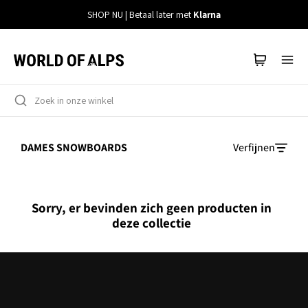
Meteen
SHOP NU | Betaal later met
Klarna
naar
de
content
DAMES SNOWBOARDS
Verfijnen
Sorry, er bevinden zich geen producten in
deze collectie