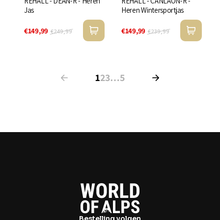
REHALL - DEAN-R - Heren
REHALL - CANLAON-R -
Jas
Heren Wintersportjas
€149,99
€149,99
€249,99
€239,99
1
2
3
…
5
Bestelling volgen