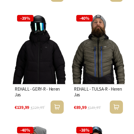
-39%
-40%
REHALL - GERY-R - Heren
REHALL - TULSA-R - Heren
Jas
Jas
€139,99
€89,99
€229,99
€149,99
-40%
-38%