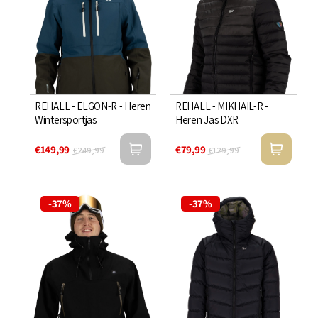
REHALL - ELGON-R - Heren
REHALL - MIKHAIL-R -
Wintersportjas
Heren Jas DXR
€149,99
€79,99
€249,99
€129,99
-37%
-37%