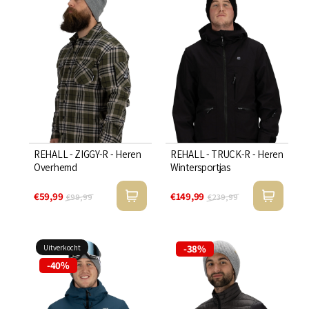

REHALL - ZIGGY-R - Heren
REHALL - TRUCK-R - Heren
Overhemd
Wintersportjas
€59,99
€149,99
€99,99
€239,99
-38%
Uitverkocht
-40%