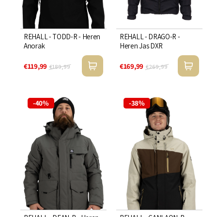
REHALL - TODD-R - Heren
REHALL - DRAGO-R -
Anorak
Heren Jas DXR
€119,99
€169,99
€189,99
€269,99
-40%
-38%