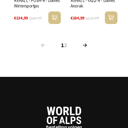
REHALL - POSH-R - Dames
REHALL - YAZZ-R - Dames
Wintersportjas
Anorak
€134,99
€184,99
€189,99
€229,99
1
2
Bestelling volgen