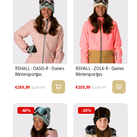

REHALL - OASIS-R - Dames
REHALL - ZOLA-R - Dames
Wintersportjas
Wintersportjas
€169,99
€159,99
€239,99
€229,99
-40%
-29%