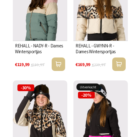
REHALL - NADY-R - Dames
REHALL - GWYNN-R -
Wintersportjas
Dames Wintersportjas
€119,99
€169,99
€199,99
€239,99
-30%
Uitverkocht
-20%