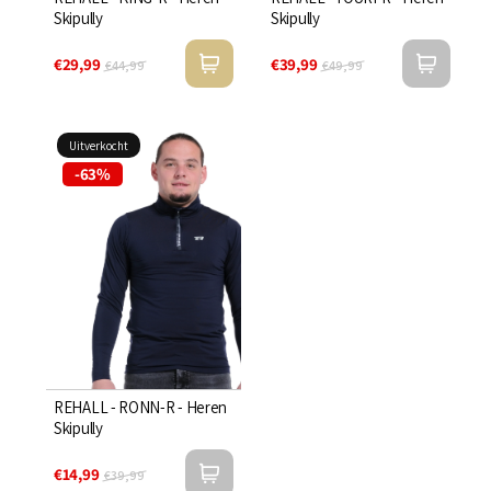

Skipully
Skipully
€29,99
€39,99
€44,99
€49,99
Uitverkocht
-63%
REHALL - RONN-R - Heren
Skipully
€14,99
€39,99