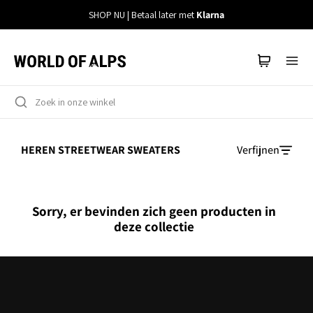
Meteen
SHOP NU | Betaal later met
Klarna
naar
de
content
HEREN STREETWEAR SWEATERS
Verfijnen
Sorry, er bevinden zich geen producten in
deze collectie