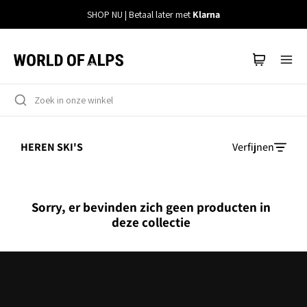
Meteen
SHOP NU | Betaal later met
Klarna
naar
de
content
HEREN SKI'S
Verfijnen
Sorry, er bevinden zich geen producten in
deze collectie