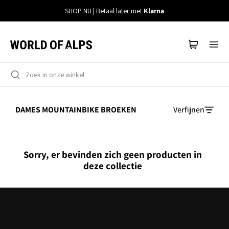
Meteen
SHOP NU | Betaal later met
Klarna
naar
de
content
DAMES MOUNTAINBIKE BROEKEN
Verfijnen
Sorry, er bevinden zich geen producten in
deze collectie