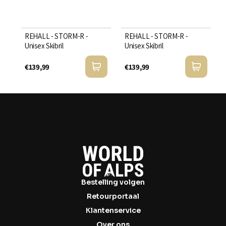

REHALL - STORM-R -
REHALL - STORM-R -
Unisex Skibril
Unisex Skibril
€139,99
€139,99
Bestelling volgen
Retourportaal
Klantenservice
Over ons