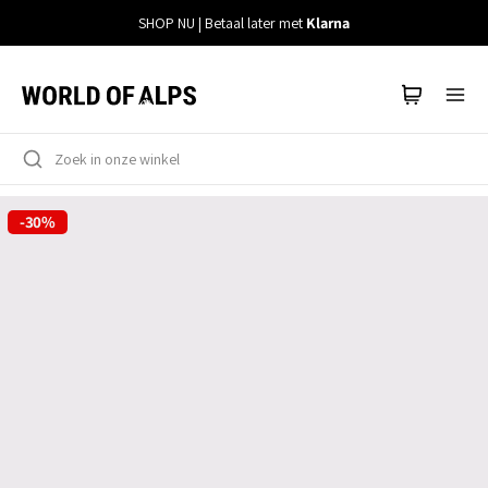
Meteen
SHOP NU | Betaal later met
Klarna
naar
de
content
-30%