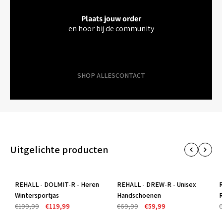
Plaats jouw order
en hoor bij de community
SHOP ALLES
CONTACT
Uitgelichte producten
REHALL - DOLMIT-R - Heren
REHALL - DREW-R - Unisex
-40%
-14%
Wintersportjas
Handschoenen
€199,99
€119,99
€69,99
€59,99