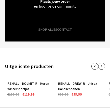
Plaats jouw order
en hoor bij de community
SHOP ALLES
CONTACT
Uitgelichte producten
REHALL - DOLMIT-R - Heren
REHALL - DREW-R - Unisex
-40%
-14%
Wintersportjas
Handschoenen
€199,99
€119,99
€69,99
€59,99