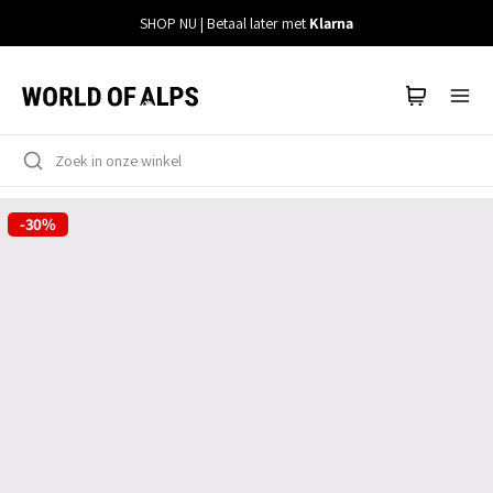
Meteen
SHOP NU | Betaal later met
Klarna
naar
de
content
-30%