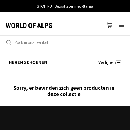
Meteen
SHOP NU | Betaal later met
Klarna
naar
de
content
HEREN SCHOENEN
Verfijnen
Sorry, er bevinden zich geen producten in
deze collectie