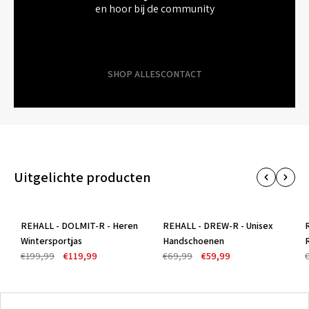
en hoor bij de community
SHOP ALLES
CONTACT
Uitgelichte producten
REHALL - DOLMIT-R - Heren
REHALL - DREW-R - Unisex
-40%
-14%
Wintersportjas
Handschoenen
€199,99
€119,99
€69,99
€59,99