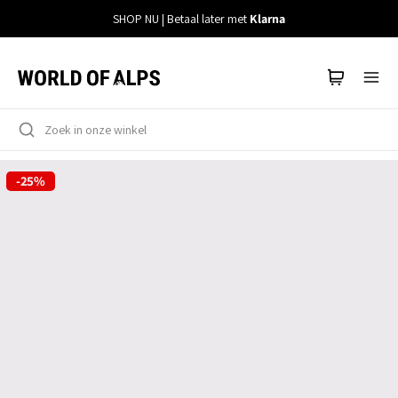
Meteen
SHOP NU | Betaal later met
Klarna
naar
de
content
-25%