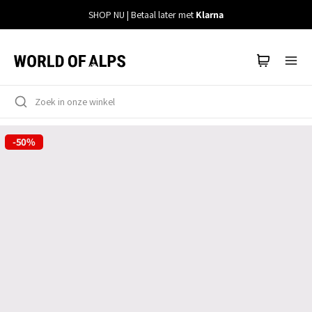
Meteen
SHOP NU | Betaal later met
Klarna
naar
de
content
-50%