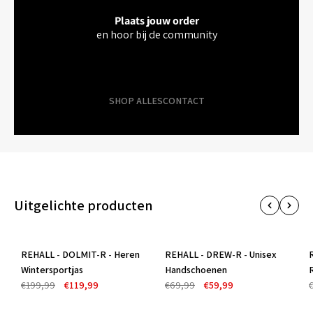
Plaats jouw order
en hoor bij de community
SHOP ALLES
CONTACT
Uitgelichte producten
REHALL - DOLMIT-R - Heren
REHALL - DREW-R - Unisex
-40%
-14%
Wintersportjas
Handschoenen
€199,99
€119,99
€69,99
€59,99