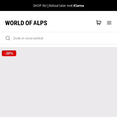
Meteen
SHOP NU | Betaal later met
Klarna
naar
de
content
-29%