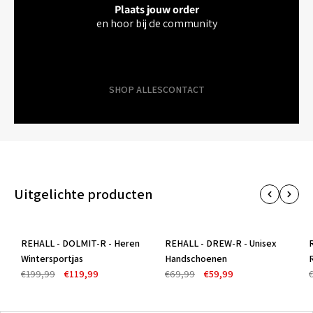
Plaats jouw order
en hoor bij de community
SHOP ALLES
CONTACT
Uitgelichte producten
REHALL - DOLMIT-R - Heren
REHALL - DREW-R - Unisex
-40%
-14%
Wintersportjas
Handschoenen
€199,99
€119,99
€69,99
€59,99