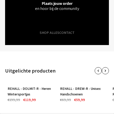
Plaats jouw order
en hoor bij de community
SHOP ALLES
CONTACT
Uitgelichte producten
REHALL - DOLMIT-R - Heren
REHALL - DREW-R - Unisex
-40%
-14%
Wintersportjas
Handschoenen
€199,99
€119,99
€69,99
€59,99