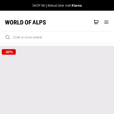
Meteen
SHOP NU | Betaal later met
Klarna
naar
de
content
-20%