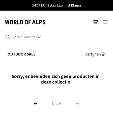
Meteen
SHOP NU | Betaal later met
Klarna
naar
de
content
OUTDOOR SALE
Verfijnen
Sorry, er bevinden zich geen producten in
deze collectie
1
…
6