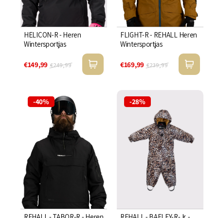
HELICON-R - Heren
FLIGHT-R - REHALL Heren
Wintersportjas
Wintersportjas
€149,99
€169,99
€249,99
€239,99
-40%
-28%
REHALL - TABOR-R - Heren
REHALL - BAELEY-R-Jr. -