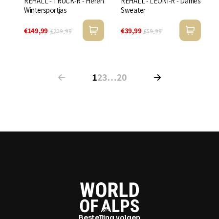
REHALL - TRUCK-R - Heren
REHALL - LEONI-R - Dames
Wintersportjas
Sweater
€149,99
€39,99
€239,99
€59,99
1
2
3
…
20
Bestelling volgen