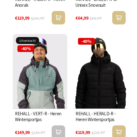
Anorak
Unisex Snowsuit
€119,99
€64,99
€199,99
€89,99
-40%
Uitverkocht
-40%
REHALL - VERT-R - Heren
REHALL - HERALD-R -
Wintersportjas
Heren Wintersportjas
€149,99
€119,99
€249,99
€199,99