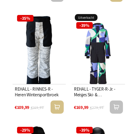
-35%
Uitverkocht
-39%
REHALL - RINNES-R -
REHALL - TYGER-R-Jr. -
Heren Wintersportbroek
Meisjes Ski- &
Snowboardpak
€109,99
€169,99
€169,99
€279,99
-29%
-39%