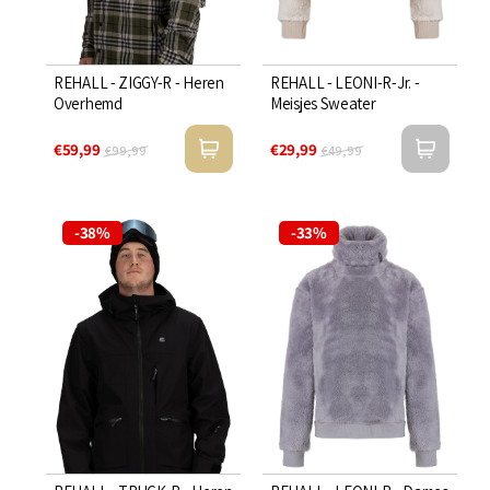
REHALL - ZIGGY-R - Heren
REHALL - LEONI-R-Jr. -
Overhemd
Meisjes Sweater
€59,99
€29,99
€99,99
€49,99
-38%
-33%