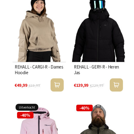

REHALL - CARGI-R - Dames
REHALL - GERY-R - Heren
Hoodie
Jas
€49,99
€139,99
€69,99
€229,99
-40%
Uitverkocht
-40%