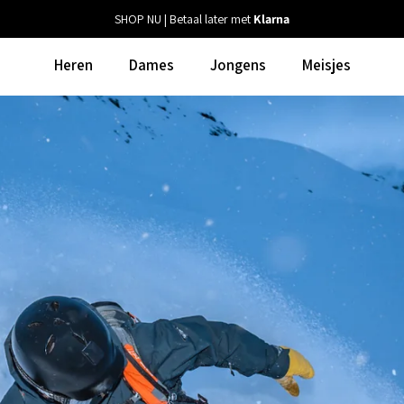
SHOP NU | Betaal later met
Klarna
Heren
Dames
Jongens
Meisjes