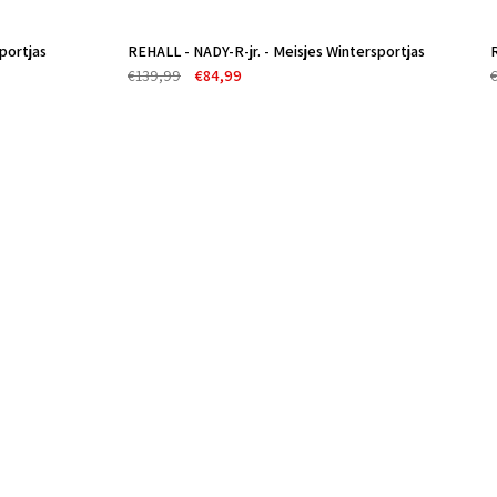
sportjas
REHALL - NADY-R-jr. - Meisjes Wintersportjas
-39%
€139,99
€84,99