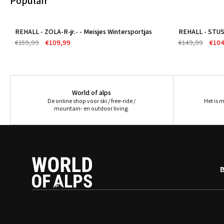
Populair
REHALL - ZOLA-R-jr.- - Meisjes Wintersportjas
REHALL - STUSS
-31%
-30%
€159,99
€109,99
€149,99
€104
World of alps
De online shop voor ski / free-ride /
Het is 
mountain- en outdoor living.
B