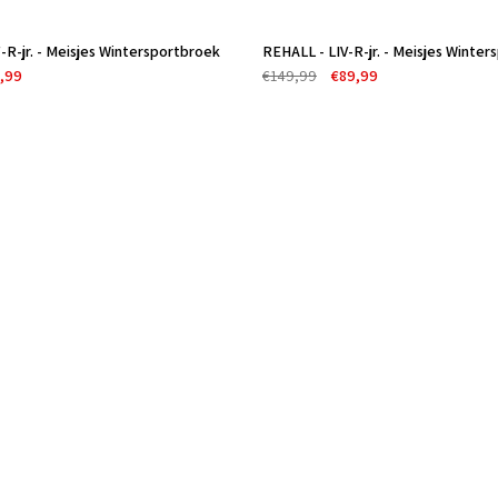
R-jr. - Meisjes Wintersportbroek
REHALL - LIV-R-jr. - Meisjes Winter
Uitverkocht
,99
€149,99
€89,99
-40%