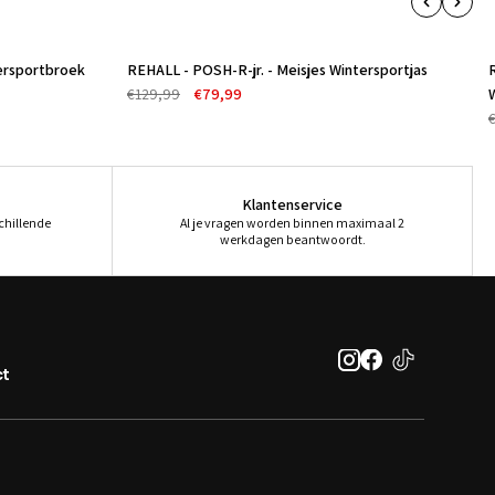
Â
tersportbroek
REHALL - POSH-R-jr. - Meisjes Wintersportjas
R
-38%
€129,99
€79,99
Klantenservice
schillende
Al je vragen worden binnen maximaal 2
werkdagen beantwoordt.
t