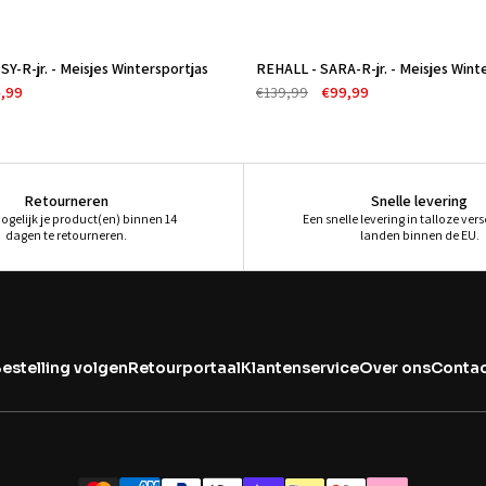
“
Y-R-jr. - Meisjes Wintersportjas
REHALL - SARA-R-jr. - Meisjes Win
-29%
,99
€139,99
€99,99
Retourneren
Snelle levering
mogelijk je product(en) binnen 14
Een snelle levering in talloze ver
dagen te retourneren.
landen binnen de EU.
estelling volgen
Retourportaal
Klantenservice
Over ons
Contac