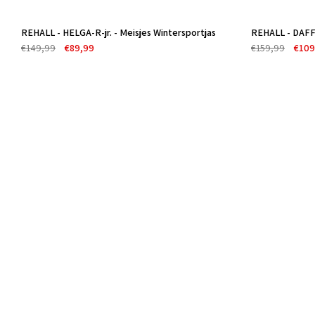
REHALL - HELGA-R-jr. - Meisjes Wintersportjas
REHALL - DAFF-
Uitverkocht
Uitverkocht
€149,99
€89,99
€159,99
€109
-40%
-31%