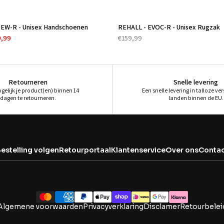
â
EW-R - Unisex Handschoenen
REHALL - EVOC-R - Unisex Rugzak
9,99
€159,99
Retourneren
Snelle levering
ogelijk je product(en) binnen 14
Een snelle levering in talloze ve
dagen te retourneren.
landen binnen de EU.
estelling volgen
Retourportaal
Klantenservice
Over ons
Contac
Algemene voorwaarden
Privacyverklaring
Disclamer
Retourbelei