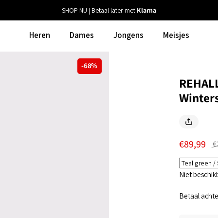
SHOP NU | Betaal later met
Klarna
Heren
Dames
Jongens
Meisjes
-68%
REHALL
Winter
€89,99
€
Niet beschik
Betaal acht