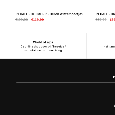
REHALL - DOLMIT-R - Heren Wintersportjas
REHALL - DR
-40%
-14%
€199,99
€119,99
€69,99
€5
World of alps
De online shop voor ski / free-ride /
Het is m
mountain- en outdoor living.
B