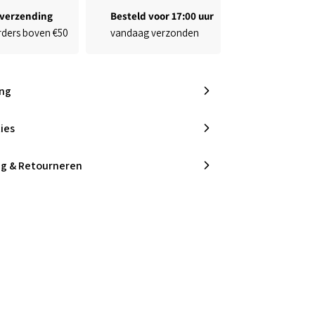
¢
 verzending
Besteld voor 17:00 uur
rders boven €50
vandaag verzonden
ing
ies
ng & Retourneren