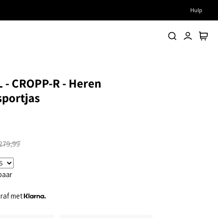
Hulp
Zoeken
Account
Winke
 - CROPP-R - Heren
sportjas
279,99
baar
eraf met