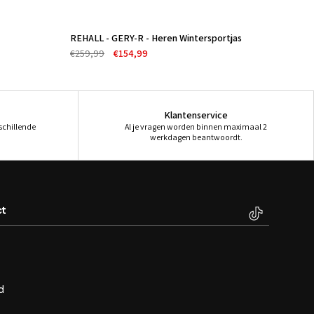
€
REHALL - GERY-R - Heren Wintersportjas
-40%
€259,99
€154,99
Klantenservice
rschillende
Al je vragen worden binnen maximaal 2
werkdagen beantwoordt.
t
d