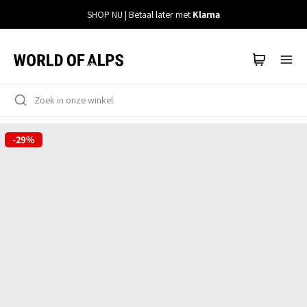
Meteen
SHOP NU | Betaal later met
Klarna
naar
de
content
-29%