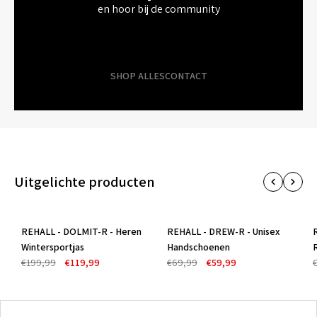
en hoor bij de community
SHOP ALLES
CONTACT
Uitgelichte producten
REHALL - DOLMIT-R - Heren
REHALL - DREW-R - Unisex
-40%
-14%
Wintersportjas
Handschoenen
€199,99
€119,99
€69,99
€59,99