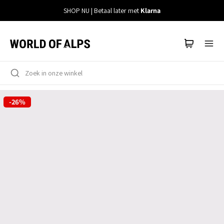
Meteen
SHOP NU | Betaal later met
Klarna
naar
de
content
-26%