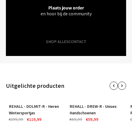
Plaats jouw order
en hoor bij de community
SHOP ALLES
CONTACT
Uitgelichte producten
REHALL - DOLMIT-R - Heren
REHALL - DREW-R - Unisex
-40%
-14%
Wintersportjas
Handschoenen
€199,99
€119,99
€69,99
€59,99