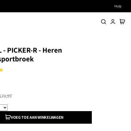
Hulp
Zoeken
Account
Winke
 - PICKER-R - Heren
sportbroek
179,99
VOEG TOE AAN WINKELWAGEN