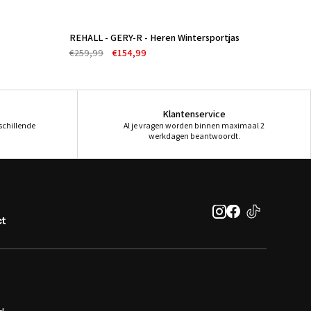
€
REHALL - GERY-R - Heren Wintersportjas
-40%
€259,99
€154,99
Klantenservice
rschillende
Al je vragen worden binnen maximaal 2
werkdagen beantwoordt.
t