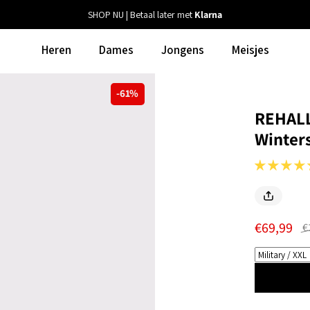
SHOP NU | Betaal later met
Klarna
Heren
Dames
Jongens
Meisjes
-61%
REHALL
Winter
€69,99
€