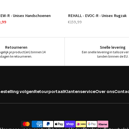
â
EW-R - Unisex Handschoenen
REHALL - EVOC-R - Unisex Rugzak
9,99
€159,99
Retourneren
Snelle levering
ogelijk je product(en) binnen 14
Een snelle levering in talloze ve
dagen te retourneren.
landen binnen de EU.
estelling volgen
Retourportaal
Klantenservice
Over ons
Contac