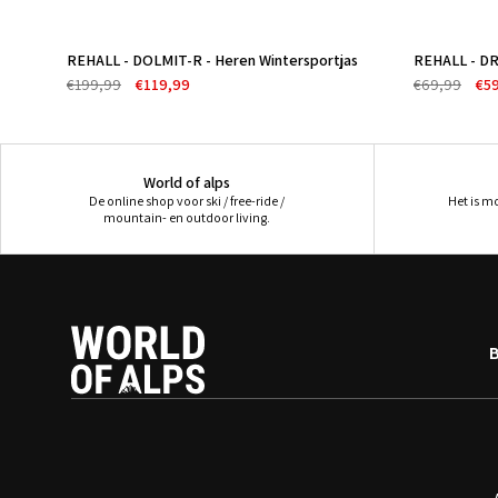
REHALL - DOLMIT-R - Heren Wintersportjas
REHALL - DR
-40%
-14%
€199,99
€119,99
€69,99
€5
World of alps
De online shop voor ski / free-ride /
Het is m
mountain- en outdoor living.
B