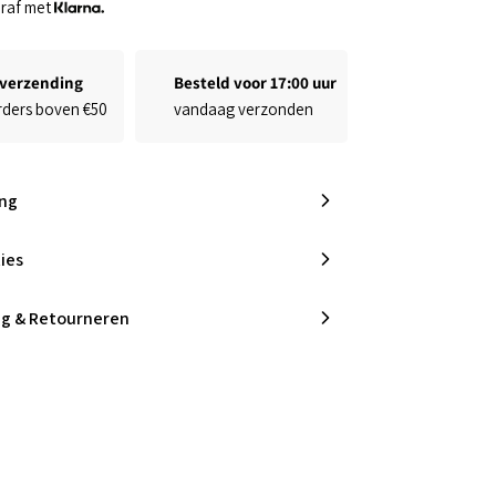
¢
eraf met
 verzending
Besteld voor 17:00 uur
rders boven €50
vandaag verzonden
ing
ies
ng & Retourneren