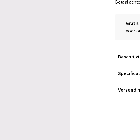
Ã
Betaal acht
Gratis
voor o
Beschrijv
Specificat
Verzendi